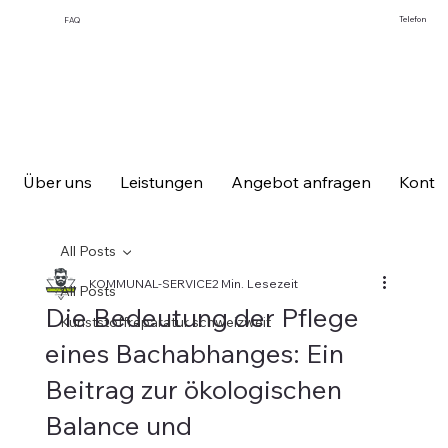
Telefon
FAQ
Über uns
Leistungen
Angebot anfragen
Konta
All Posts
KOMMUNAL-SERVICE
2 Min. Lesezeit
All Posts
Die Bedeutung der Pflege
Kunststoffreparatur schweizweit
eines Bachabhanges: Ein
Beitrag zur ökologischen
Balance und